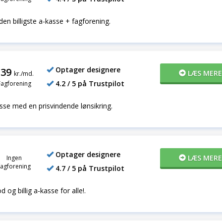
en billigste a-kasse + fagforening.
Optager designere
139
LÆS MER
kr./md.
4.2 / 5 på Trustpilot
Fagforening
asse med en prisvindende lønsikring.
Optager designere
LÆS MER
Ingen
fagforening
4.7 / 5 på Trustpilot
og billig a-kasse for alle!.