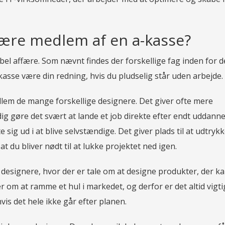
være medlem af en a-kasse?
abel affære. Som nævnt findes der forskellige fag inden for d
a-kasse være din redning, hvis du pludselig står uden arbejde.
lem de mange forskellige designere. Det giver ofte mere
g gøre det svært at lande et job direkte efter endt uddanne
ig ud i at blive selvstændige. Det giver plads til at udtrykk
t du bliver nødt til at lukke projektet ned igen.
esignere, hvor der er tale om at designe produkter, der ka
 om at ramme et hul i markedet, og derfor er det altid vigti
is det hele ikke går efter planen.