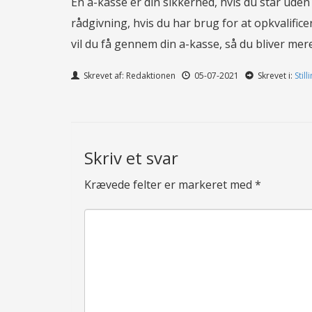
En a-kasse er din sikkerhed, hvis du står ude
rådgivning, hvis du har brug for at opkvalifi
vil du få gennem din a-kasse, så du bliver me
Skrevet af: Redaktionen
05-07-2021
Skrevet i:
Still
Skriv et svar
Krævede felter er markeret med
*