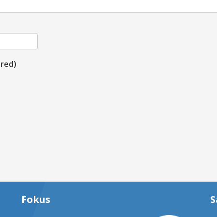
red)
Fokus
S