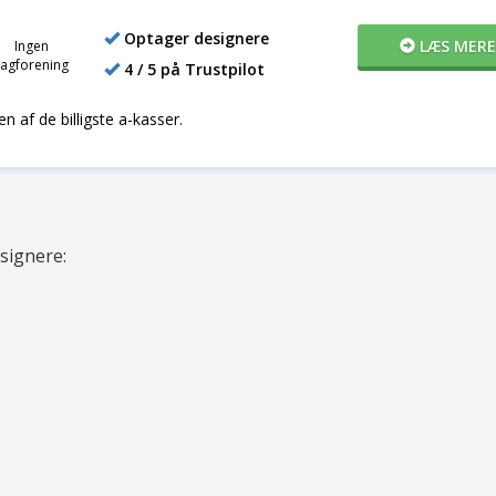
Optager designere
LÆS MER
Ingen
fagforening
4 / 5 på Trustpilot
n af de billigste a-kasser.
signere: