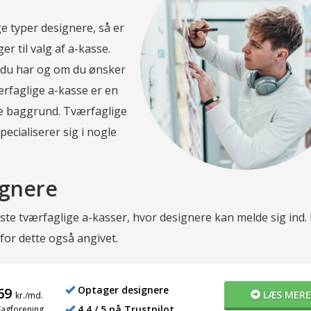
e typer designere, så er
r til valg af a-kasse.
e du har og om du ønsker
værfaglige a-kasse er en
ge baggrund. Tværfaglige
pecialiserer sig i nogle
ignere
gste tværfaglige a-kasser, hvor designere kan melde sig ind. 
for dette også angivet.
Optager designere
69
LÆS MER
kr./md.
4.4 / 5 på Trustpilot
Fagforening