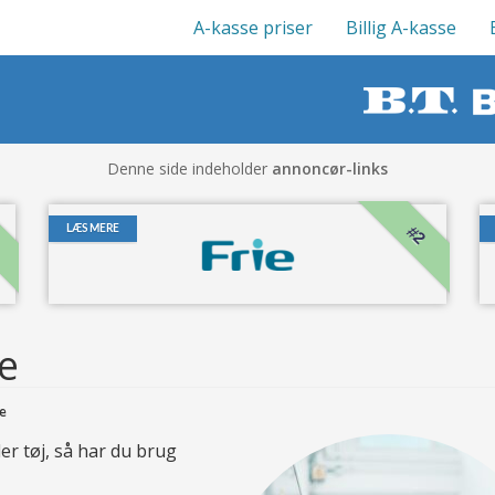
A-kasse priser
Billig A-kasse
Denne side indeholder
annoncør-links
#2
LÆS MERE
e
e
er tøj, så har du brug