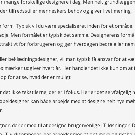
der mange forskellige designere i dag. Men helt grundlægge
 der tilfredsstiller menneskers behov og giver livet mening.
n form. Typisk vil du være specialiseret inden for et område
redje. Men formålet er typisk det samme. Designerens formål
attraktivt for forbrugeren og gør hverdagen bedre eller ne
ler beklædningsdesigner, vil man typisk få ansvar for at v
m tøjmærker udgiver hvert år. Her handler det ikke kun om at 
op for at se, hvad der er muligt.
det ikke tekstilerne, der er i fokus. Her er det selvfølgelig 
n møbeldesigner kan både arbejde med at designe helt nye mø
r.
ner, der er med til at designe brugervenlige IT-løsninger. D
ste IT-virksomheder, der arbejder med at optimere og skabe 