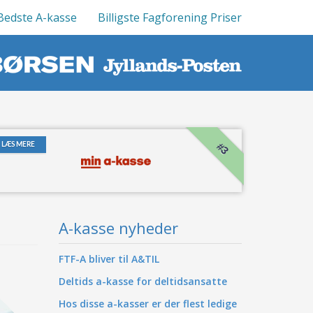
Bedste A-kasse
Billigste Fagforening Priser
#3
LÆS MERE
A-kasse nyheder
FTF-A bliver til A&TIL
Deltids a-kasse for deltidsansatte
Hos disse a-kasser er der flest ledige