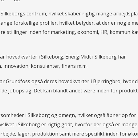
 Silkeborgs centrum, hvilket skaber rigtig mange arbejdspla
nge forskellige profiler, hvilket betyder, at der er nogle m
re stillinger inden for marketing, økonomi, HR, kommunika
ar hovedkvarter i Silkeborg. EnergiMidt i Silkeborg har
 innovation, konsulenter, finans m.m.
 så har Grundfoss også deres hovedkvarter i Bjerringbro, hvor d
nde jobopslag. Det kan blandt andet være inden for produkt
somheder i Silkeborg og omegn, hvilket også åbner op fo
rvslivet i Silkeborg er rigtig godt, hvorfor der også er mang
rbejde, lager, produktion samt mere specifikt inden for øk