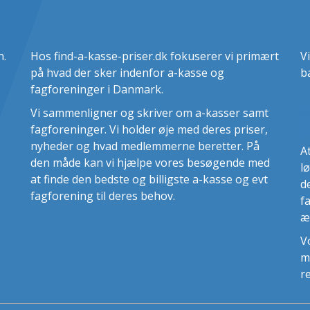
n.
Hos find-a-kasse-priser.dk fokuserer vi primært
V
på hvad der sker indenfor a-kasse og
b
fagforeninger i Danmark.
Vi sammenligner og skriver om a-kasser samt
fagforeninger. Vi holder øje med deres priser,
nyheder og hvad medlemmerne beretter. På
A
den måde kan vi hjælpe vores besøgende med
l
at finde den bedste og billigste a-kasse og evt
d
fagforening til deres behov.
f
æ
V
m
r