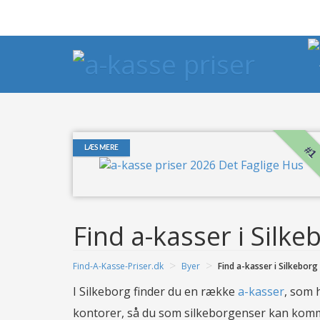
#1
LÆS MERE
Find a-kasser i Silke
>
>
Find-A-Kasse-Priser.dk
Byer
Find a-kasser i Silkeborg
I Silkeborg finder du en række
a-kasser
, som 
kontorer, så du som silkeborgenser kan komme