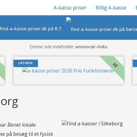
A-kasse priser
Billig A-kasse
Denne side indeholder
annoncør-links
#2
LÆS MERE
borg
har åbnet lokale
 på besøg til et fysisk