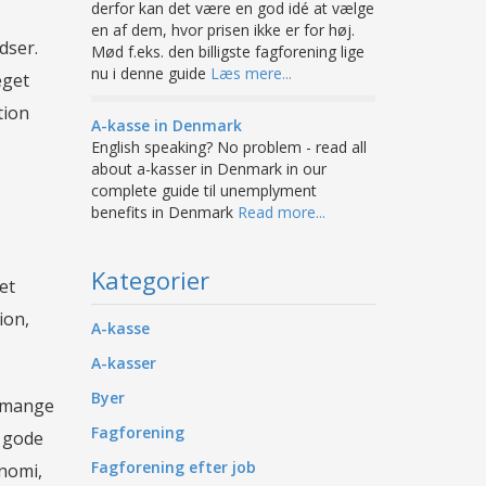
derfor kan det være en god idé at vælge
en af dem, hvor prisen ikke er for høj.
dser.
Mød f.eks. den billigste fagforening lige
nu i denne guide
Læs mere...
eget
tion
A-kasse in Denmark
English speaking? No problem - read all
about a-kasser in Denmark in our
complete guide til unemplyment
benefits in Denmark
Read more...
Kategorier
et
ion,
A-kasse
A-kasser
Byer
r mange
Fagforening
e gode
Fagforening efter job
onomi,