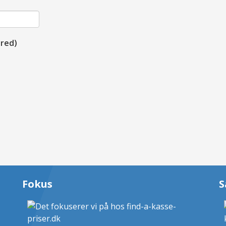
red)
Fokus
S