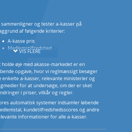
i sammenligner og tester a-kasser på
aggrund af følgende kriterier:
A-kasse pris
Medlemstilfredshed
VIS FLERE
Optagelsesmuligheder
Mulighed for lønsikring
t holde øje med akasse-markedet er en
Mulighed for fagforening
øbende opgave, hvor vi reglmæssigt besøger
Udvikling i medlemstal
e enkelte a-kasser, relevante ministerier og
agmedier for at undersøge, om der er sket
ndringer i priser, vilkår og regler.
ores automatisk systemer indsamler løbende
edlemstal, kundetilfredshedsscores og andre
elevante informationer for alle a-kasser.