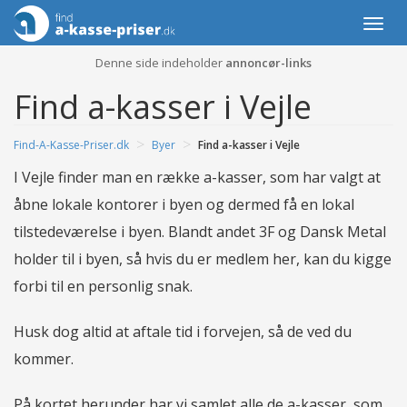
Togg
navi
Denne side indeholder
annoncør-links
Find a-kasser i Vejle
>
>
Find-A-Kasse-Priser.dk
Byer
Find a-kasser i Vejle
I Vejle finder man en række a-kasser, som har valgt at
åbne lokale kontorer i byen og dermed få en lokal
tilstedeværelse i byen. Blandt andet 3F og Dansk Metal
holder til i byen, så hvis du er medlem her, kan du kigge
forbi til en personlig snak.
Husk dog altid at aftale tid i forvejen, så de ved du
kommer.
På kortet herunder har vi samlet alle de a-kasser, som