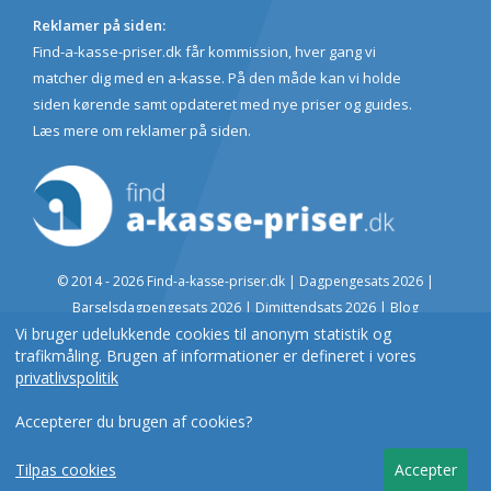
Reklamer på siden:
Find-a-kasse-priser.dk får kommission, hver gang vi
matcher dig med en a-kasse. På den måde kan vi holde
siden kørende samt opdateret med nye priser og guides.
Læs mere om reklamer på siden
.
© 2014 - 2026 Find-a-kasse-priser.dk |
Dagpengesats 2026
|
Barselsdagpengesats 2026
|
Dimittendsats 2026
|
Blog
Vi bruger udelukkende cookies til anonym statistik og
Nyttige links:
Star.dk
|
Borger.dk
|
Erhvervsstyrelsen.dk
|
A-kasse in
trafikmåling. Brugen af informationer er defineret i vores
Denmark
privatlivspolitik
Find A-kasser i din by:
København
|
Aarhus
|
Odense
|
Aalborg
|
Esbjerg
Accepterer du brugen af cookies?
|
Herning
|
Randers
|
Kolding
|
Horsens
|
Vejle
|
Roskilde
|
Silkeborg
|
Svendborg
|
Sønderborg
Tilpas cookies
Accepter