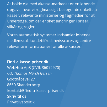
Mulighed for lønsikring
At holde øje med akasse-markedet er en løbende
Mulighed for fagforening
opgave, hvor vi reglmæssigt besøger de enkelte a-
Udvikling i medlemstal
kasser, relevante ministerier og fagmedier for at
undersøge, om der er sket ændringer i priser,
vilkår og regler.
Vores automatisk systemer indsamler løbende
medlemstal, kundetilfredshedsscores og andre
relevante informationer for alle a-kasser.
Find-a-kasse-priser.dk
WebHub ApS (CVR: 36072970)
CO: Thomas Mørch Iversen
Godthåbsvej 27
8660
Skanderborg
kontakt@find-a-kasse-priser.dk
Skriv til os
Privatlivspolitik