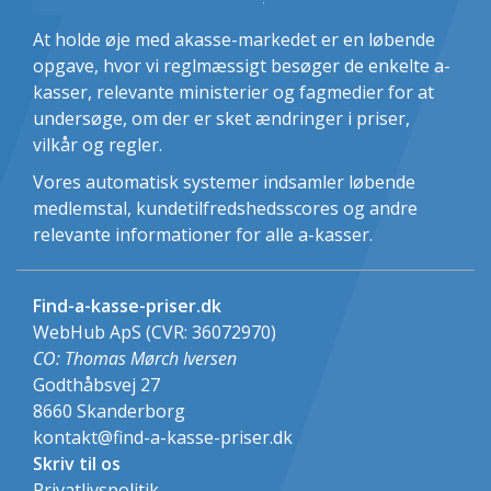
Optagelsesmuligheder
Mulighed for lønsikring
At holde øje med akasse-markedet er en løbende
Mulighed for fagforening
opgave, hvor vi reglmæssigt besøger de enkelte a-
Udvikling i medlemstal
kasser, relevante ministerier og fagmedier for at
undersøge, om der er sket ændringer i priser,
vilkår og regler.
Vores automatisk systemer indsamler løbende
medlemstal, kundetilfredshedsscores og andre
relevante informationer for alle a-kasser.
Find-a-kasse-priser.dk
WebHub ApS (CVR: 36072970)
CO: Thomas Mørch Iversen
Godthåbsvej 27
8660
Skanderborg
kontakt@find-a-kasse-priser.dk
Skriv til os
Privatlivspolitik