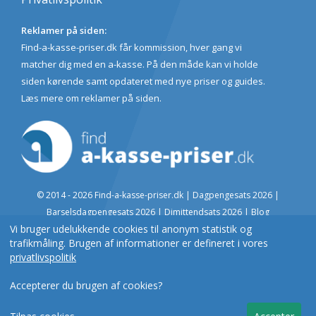
Reklamer på siden:
Find-a-kasse-priser.dk får kommission, hver gang vi
matcher dig med en a-kasse. På den måde kan vi holde
siden kørende samt opdateret med nye priser og guides.
Læs mere om reklamer på siden
.
© 2014 - 2026 Find-a-kasse-priser.dk |
Dagpengesats 2026
|
Barselsdagpengesats 2026
|
Dimittendsats 2026
|
Blog
Vi bruger udelukkende cookies til anonym statistik og
Nyttige links:
Star.dk
|
Borger.dk
|
Erhvervsstyrelsen.dk
|
A-kasse in
trafikmåling. Brugen af informationer er defineret i vores
Denmark
privatlivspolitik
Find A-kasser i din by:
København
|
Aarhus
|
Odense
|
Aalborg
|
Esbjerg
Accepterer du brugen af cookies?
|
Herning
|
Randers
|
Kolding
|
Horsens
|
Vejle
|
Roskilde
|
Silkeborg
|
Svendborg
|
Sønderborg