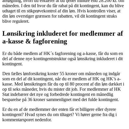
ansøgning, hvori du erklærer at du tjener mindre end 28.200 kr. om
måneden. I den tid hvor du får rabat på dit kontingent, kan du blive
udtaget til en stikprøvekontrol af din løn. Hvis kontrollen viser, at
din løn overstiger grænsen for rabatten, vil dit kontingent straks
blive reguleret.
Lønsikring inkluderet for medlemmer af
a-kasse & fagforening
Er du både medlem af HK´s fagforening og a-kasse, får du som en
del af denne nye kontingentstruktur også lønsikring inkluderet i dit
kontingent.
Den fælles lønforsikring koster 55 kroner om måneden og indgår
som en del af dit kontingent, når du er medlem af HK og HK’s a-
kasse. Med lønsikringen får du op til 80 procent af din løn dækket i
op til seks måneder, hvis du mister dit job. For medlemmer af HK
Stat indebærer det nye og forbedrede kontingent en månedlig
besparelse på 36 kroner sammenlignet med det fulde kontingent.
Er du en af de medlemmer der enten får et billigere eller dyrere
kontingent? Hvad synes du om tiltaget? Vi hører gerne fra dig i
kommentarsporet nedenfor.