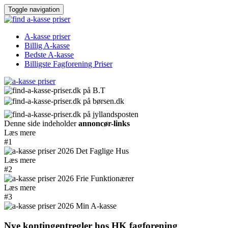
Toggle navigation
A-kasse priser
Billig A-kasse
Bedste A-kasse
Billigste Fagforening Priser
Denne side indeholder
annoncør-links
Læs mere
#1
Læs mere
#2
Læs mere
#3
Nye kontingentregler hos HK fagforening