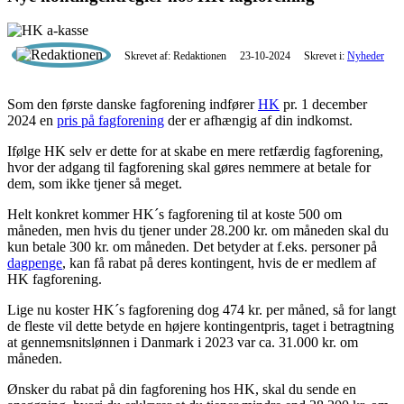
Skrevet af: Redaktionen
23-10-2024
Skrevet i:
Nyheder
Som den første danske fagforening indfører
HK
pr. 1 december
2024 en
pris på fagforening
der er afhængig af din indkomst.
Ifølge HK selv er dette for at skabe en mere retfærdig fagforening,
hvor der adgang til fagforening skal gøres nemmere at betale for
dem, som ikke tjener så meget.
Helt konkret kommer HK´s fagforening til at koste 500 om
måneden, men hvis du tjener under 28.200 kr. om måneden skal du
kun betale 300 kr. om måneden. Det betyder at f.eks. personer på
dagpenge
, kan få rabat på deres kontingent, hvis de er medlem af
HK fagforening.
Lige nu koster HK´s fagforening dog 474 kr. per måned, så for langt
de fleste vil dette betyde en højere kontingentpris, taget i betragtning
at gennemsnitslønnen i Danmark i 2023 var ca. 31.000 kr. om
måneden.
Ønsker du rabat på din fagforening hos HK, skal du sende en