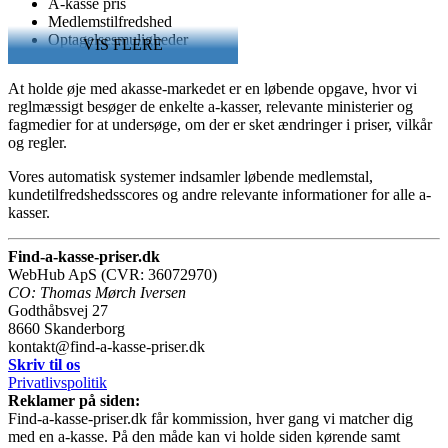
A-kasse pris
Medlemstilfredshed
Optagelsesmuligheder
VIS FLERE
Mulighed for lønsikring
Mulighed for fagforening
At holde øje med akasse-markedet er en løbende opgave, hvor vi
Udvikling i medlemstal
reglmæssigt besøger de enkelte a-kasser, relevante ministerier og
fagmedier for at undersøge, om der er sket ændringer i priser, vilkår
og regler.
Vores automatisk systemer indsamler løbende medlemstal,
kundetilfredshedsscores og andre relevante informationer for alle a-
kasser.
Find-a-kasse-priser.dk
WebHub ApS (CVR: 36072970)
CO: Thomas Mørch Iversen
Godthåbsvej 27
8660
Skanderborg
kontakt@find-a-kasse-priser.dk
Skriv til os
Privatlivspolitik
Reklamer på siden:
Find-a-kasse-priser.dk får kommission, hver gang vi matcher dig
med en a-kasse. På den måde kan vi holde siden kørende samt