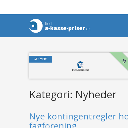
#1
LÆS MERE
Kategori: Nyheder
Nye kontingentregler h
fagforening