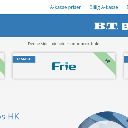
A-kasse priser
Billig A-kasse
Denne side indeholder
annoncør-links
#2
LÆS MERE
os HK