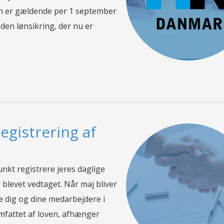
n er gældende per 1 september
den lønsikring, der nu er
registrering af
kt registrere jeres daglige
 blevet vedtaget. Når maj bliver
rke dig og dine medarbejdere i
 omfattet af loven, afhænger