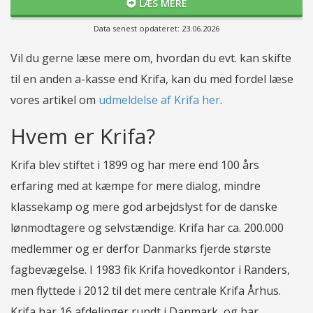
LÆS MERE
Data senest opdateret: 23.06.2026
Vil du gerne læse mere om, hvordan du evt. kan skifte
til en anden a-kasse end Krifa, kan du med fordel læse
vores artikel om
udmeldelse af Krifa her
.
Hvem er Krifa?
Krifa blev stiftet i 1899 og har mere end 100 års
erfaring med at kæmpe for mere dialog, mindre
klassekamp og mere god arbejdslyst for de danske
lønmodtagere og selvstændige. Krifa har ca. 200.000
medlemmer og er derfor Danmarks fjerde største
fagbevægelse. I 1983 fik Krifa hovedkontor i Randers,
men flyttede i 2012 til det mere centrale Krifa Århus.
Krifa har 16 afdelinger rundt i Danmark, og har