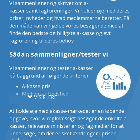
Vi sammenligner og skriver om a-
kasser samt fagforeninger. Vi holder øje med deres
priser, nyheder og hvad medlemmerne beretter. På
den måde kan vi hjælpe vores besøgende med at
finde den bedste og billigste a-kasse og evt
fagforening til deres behov.
Sådan sammenligner/tester vi
Vi sammenligner og tester a-kasser
på baggrund af følgende kriterier:
A-kasse pris
Medlemstilfredshed
VIS FLERE
Optagelsesmuligheder
Mulighed for lønsikring
At holde øje med akasse-markedet er en løbende
Mulighed for fagforening
opgave, hvor vi reglmæssigt besøger de enkelte a-
Udvikling i medlemstal
kasser, relevante ministerier og fagmedier for at
undersøge, om der er sket ændringer i priser,