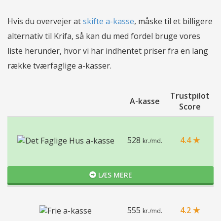
Hvis du overvejer at
skifte a-kasse
, måske til et billigere
alternativ til Krifa, så kan du med fordel bruge vores
liste herunder, hvor vi har indhentet priser fra en lang
række tværfaglige a-kasser.
Trustpilot
A-kasse
Score
528
4.4 ★
kr./md.
LÆS MERE
555
4.2 ★
kr./md.